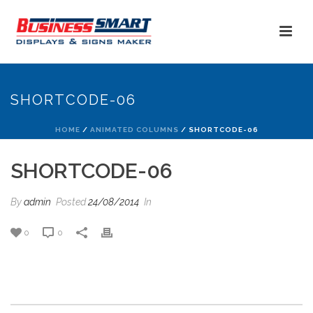
SHORTCODE-06
HOME
/
ANIMATED COLUMNS
/ SHORTCODE-06
SHORTCODE-06
By
admin
Posted
24/08/2014
In
0
0